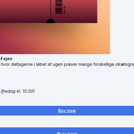
f sjov
se, hvor deltagerne i løbet af ugen prøver mange forskellige idræt
0
(fredag kl. 15.00)
Buy now
Buy now