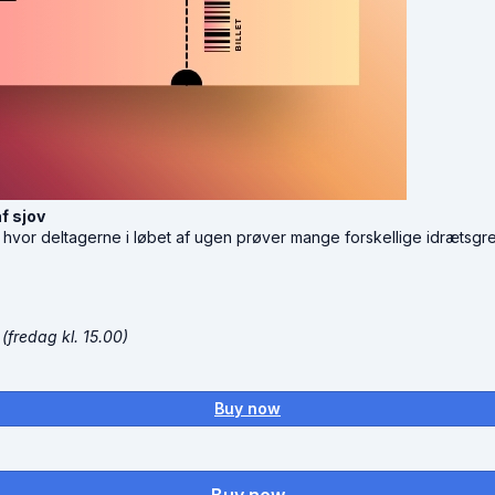
f sjov
se, hvor deltagerne i løbet af ugen prøver mange forskellige idræt
0
(fredag kl. 15.00)
Buy now
Buy now